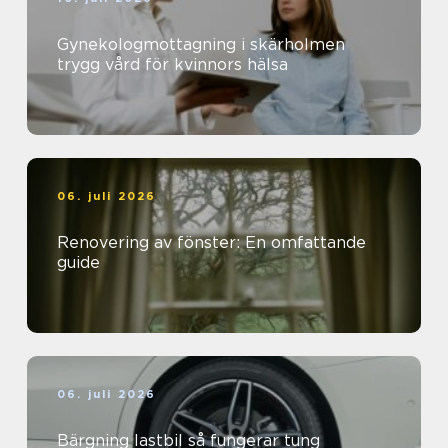
Gynekologmottagning i skärholmen
trygg vård för kvinnors hälsa
06. juli 2026
Renovering av fönster: En omfattande
guide
06. juli 2026
Bärgning lastbil så fungerar tung