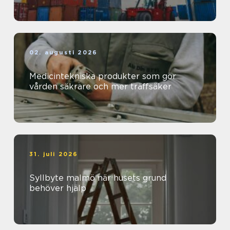
02. augusti 2026
Medicintekniska produkter som gör
vården säkrare och mer träffsäker
31. juli 2026
Syllbyte malmö när husets grund
behöver hjälp