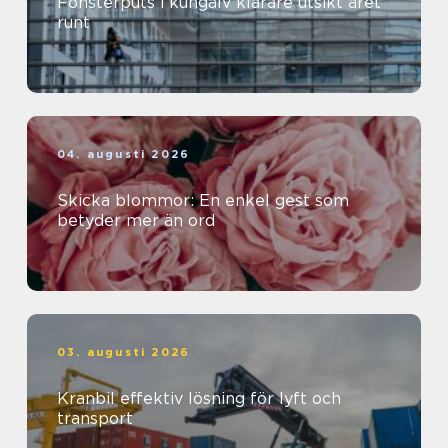
Fönsterputs i kungälv klarare utsikt året
runt
04. augusti 2026
Skicka blommor: En enkel gest som
betyder mer än ord
03. augusti 2026
Kranbil effektiv lösning för lyft och
transport