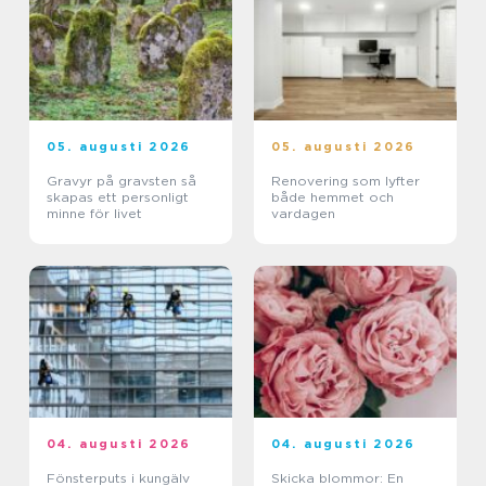
05. augusti 2026
05. augusti 2026
Gravyr på gravsten så
Renovering som lyfter
skapas ett personligt
både hemmet och
minne för livet
vardagen
04. augusti 2026
04. augusti 2026
Fönsterputs i kungälv
Skicka blommor: En