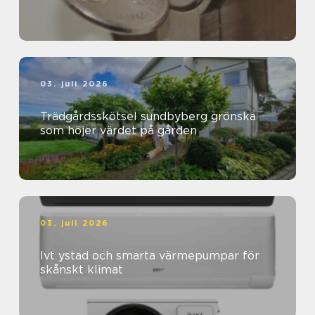
03. juli 2026
Trädgårdsskötsel sundbyberg grönska
som höjer värdet på gården
03. juli 2026
Ivt ystad och smarta värmepumpar för
skånskt klimat