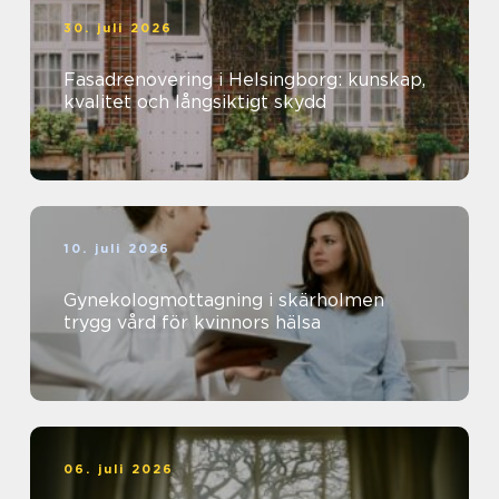
30. juli 2026
Fasadrenovering i Helsingborg: kunskap,
kvalitet och långsiktigt skydd
10. juli 2026
Gynekologmottagning i skärholmen
trygg vård för kvinnors hälsa
06. juli 2026