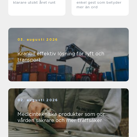
klarare utsikt året runt
enkel gest som betyder
mer än ord
03. augusti 2026
Kranbil effektiv lösning för lyft och
transport
02. augusti 2026
Medicintekniska produkter som gör
vården säkrare och mer träffsäker