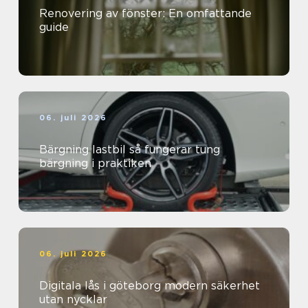
Renovering av fönster: En omfattande
guide
06. juli 2026
Bärgning lastbil så fungerar tung
bärgning i praktiken
06. juli 2026
Digitala lås i göteborg modern säkerhet
utan nycklar