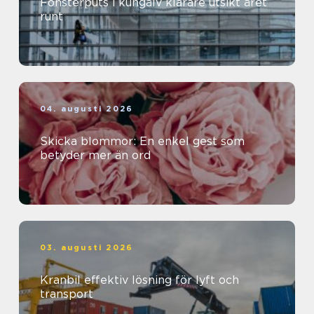
Fönsterputs i kungälv klarare utsikt året
runt
04. augusti 2026
Skicka blommor: En enkel gest som
betyder mer än ord
03. augusti 2026
Kranbil effektiv lösning för lyft och
transport