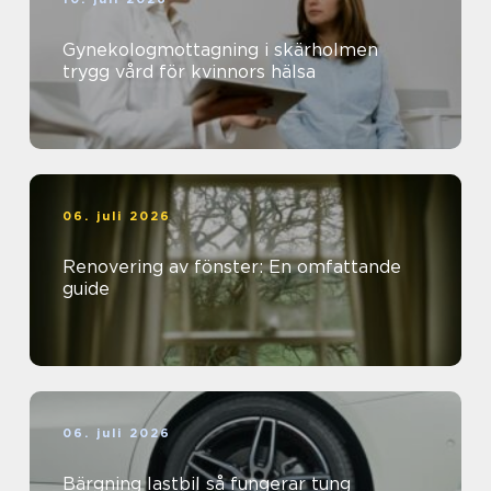
Gynekologmottagning i skärholmen
trygg vård för kvinnors hälsa
06. juli 2026
Renovering av fönster: En omfattande
guide
06. juli 2026
Bärgning lastbil så fungerar tung