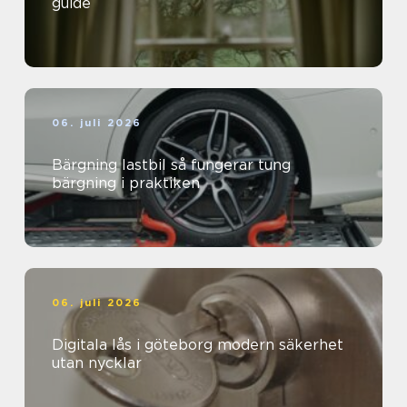
guide
06. juli 2026
Bärgning lastbil så fungerar tung
bärgning i praktiken
06. juli 2026
Digitala lås i göteborg modern säkerhet
utan nycklar