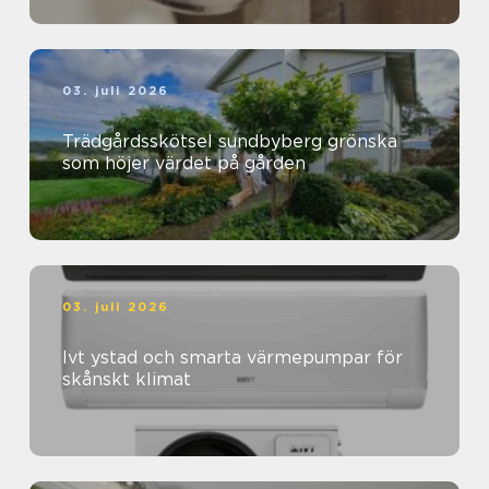
03. juli 2026
Trädgårdsskötsel sundbyberg grönska
som höjer värdet på gården
03. juli 2026
Ivt ystad och smarta värmepumpar för
skånskt klimat