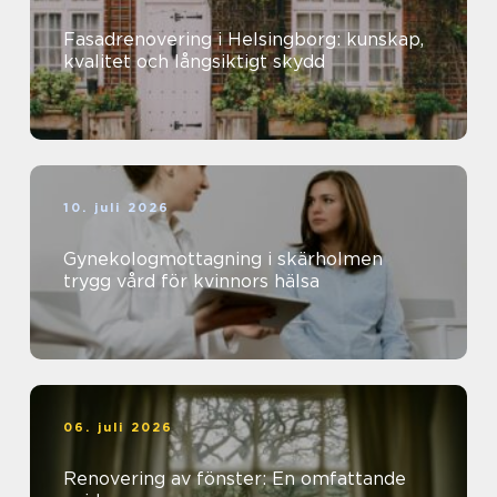
Fasadrenovering i Helsingborg: kunskap,
kvalitet och långsiktigt skydd
10. juli 2026
Gynekologmottagning i skärholmen
trygg vård för kvinnors hälsa
06. juli 2026
Renovering av fönster: En omfattande