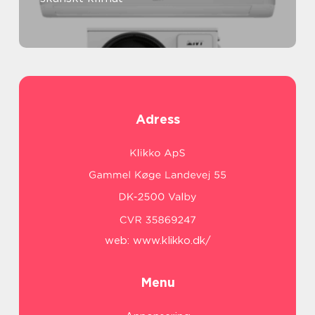
Adress
web:
www.klikko.dk/
Menu