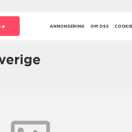
se
ANNONSERING
OM OSS
COOKI
sverige