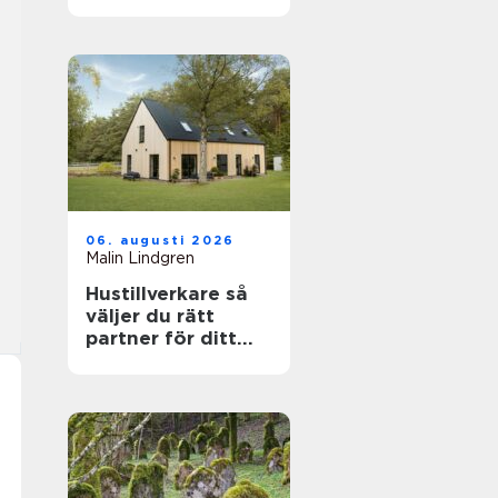
känslig villamiljö
06. augusti 2026
Malin Lindgren
Hustillverkare så
väljer du rätt
partner för ditt
drömhus