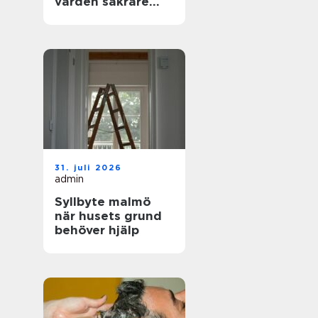
vården säkrare
och mer träffsäker
31. juli 2026
admin
Syllbyte malmö
när husets grund
behöver hjälp