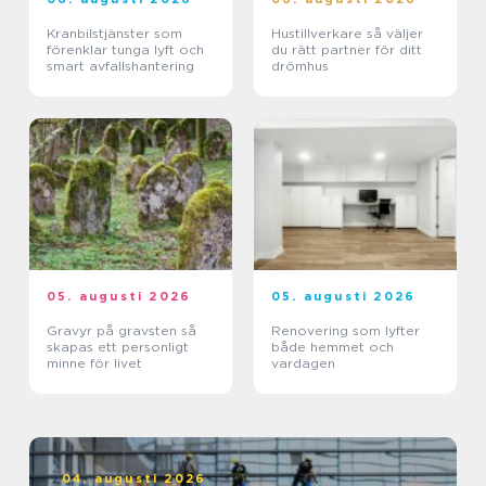
Kranbilstjänster som
Hustillverkare så väljer
förenklar tunga lyft och
du rätt partner för ditt
smart avfallshantering
drömhus
05. augusti 2026
05. augusti 2026
Gravyr på gravsten så
Renovering som lyfter
skapas ett personligt
både hemmet och
minne för livet
vardagen
04. augusti 2026