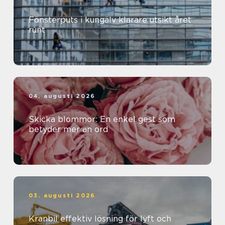
Fönsterputs i kungälv klarare utsikt året
runt
04. augusti 2026
Skicka blommor: En enkel gest som
betyder mer än ord
03. augusti 2026
Kranbil effektiv lösning för lyft och