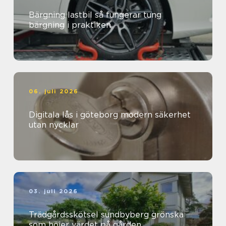
Bärgning lastbil så fungerar tung
bärgning i praktiken
06. juli 2026
Digitala lås i göteborg modern säkerhet
utan nycklar
03. juli 2026
Trädgårdsskötsel sundbyberg grönska
som höjer värdet på gården