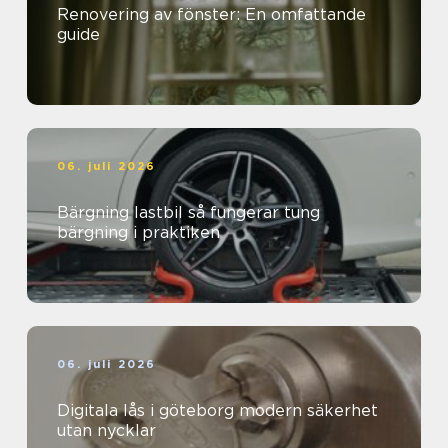
Renovering av fönster: En omfattande
guide
06. juli 2026
Bärgning lastbil så fungerar tung
bärgning i praktiken
06. juli 2026
Digitala lås i göteborg modern säkerhet
utan nycklar