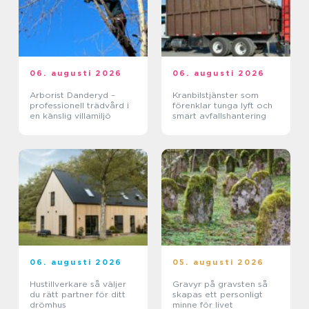
06. augusti 2026
06. augusti 2026
Arborist Danderyd –
Kranbilstjänster som
professionell trädvård i
förenklar tunga lyft och
en känslig villamiljö
smart avfallshantering
06. augusti 2026
05. augusti 2026
Hustillverkare så väljer
Gravyr på gravsten så
du rätt partner för ditt
skapas ett personligt
drömhus
minne för livet