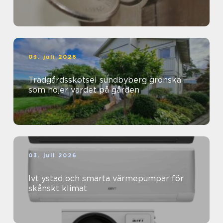
03. juli 2026
Trädgårdsskötsel sundbyberg grönska
som höjer värdet på gården
03. juli 2026
Ivt ystad och smarta värmepumpar för
skånskt klimat