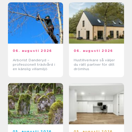
06. augusti 2026
06. augusti 2026
Arborist Danderyd –
Hustillverkare så väljer
professionell trädvård i
du rätt partner för ditt
en känslig villamiljö
drömhus
05. augusti 2026
05. augusti 2026