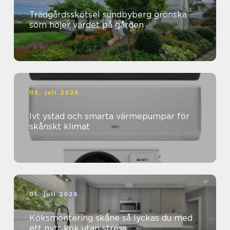
Trädgårdsskötsel sundbyberg grönska
som höjer värdet på gården
03. juli 2026
Ivt ystad och smarta värmepumpar för
skånskt klimat
01. juli 2026
Köksmontering skåne så lyckas du med
ett nytt kök utan stress