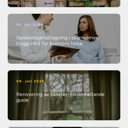
10. juli 2026
Gynekologmottagning i skärholmen
trygg vård för kvinnors hälsa
06. juli 2026
Renovering av fönster: En omfattande
guide