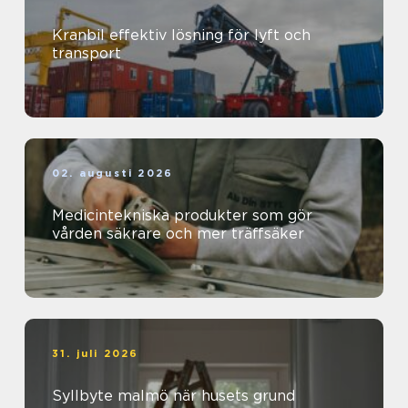
Kranbil effektiv lösning för lyft och
transport
02. augusti 2026
Medicintekniska produkter som gör
vården säkrare och mer träffsäker
31. juli 2026
Syllbyte malmö när husets grund