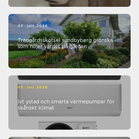
03. juli 2026
Trädgårdsskötsel sundbyberg grönska
som höjer värdet på gården
03. juli 2026
Ivt ystad och smarta värmepumpar för
skånskt klimat