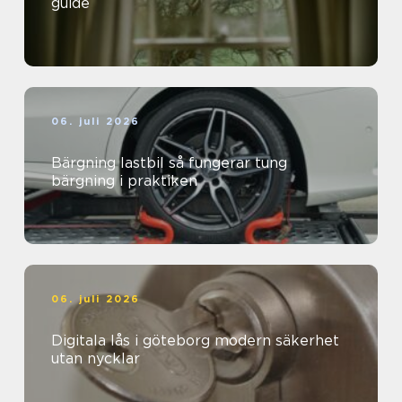
guide
06. juli 2026
Bärgning lastbil så fungerar tung
bärgning i praktiken
06. juli 2026
Digitala lås i göteborg modern säkerhet
utan nycklar