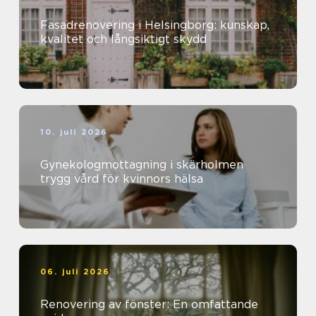
Fasadrenovering i Helsingborg: kunskap,
kvalitet och långsiktigt skydd
10. juli 2026
Gynekologmottagning i skärholmen
trygg vård för kvinnors hälsa
06. juli 2026
Renovering av fönster: En omfattande