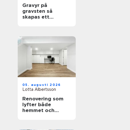
Gravyr på
gravsten så
skapas ett
personligt minne
för livet
05. augusti 2026
Lotta Albertsson
Renovering som
lyfter både
hemmet och
vardagen