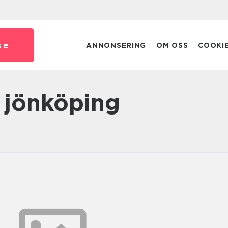
se
ANNONSERING
OM OSS
COOKI
d jönköping