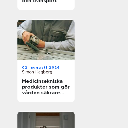
och transport
02. augusti 2026
Simon Hagberg
Medicintekniska
produkter som gör
vården säkrare
och mer träffsäker