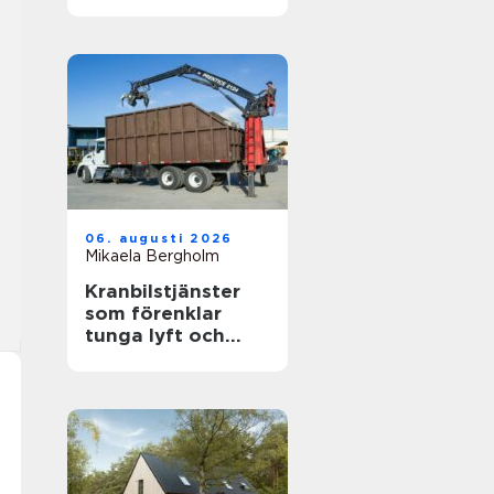
känslig villamiljö
06. augusti 2026
Mikaela Bergholm
Kranbilstjänster
som förenklar
tunga lyft och
smart
avfallshantering