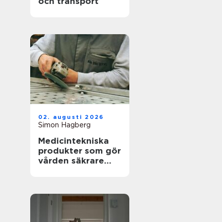
och transport
02. augusti 2026
Simon Hagberg
Medicintekniska
produkter som gör
vården säkrare
och mer träffsäker