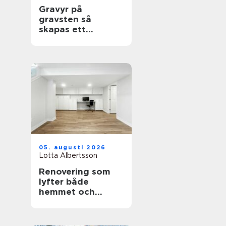
Gravyr på
gravsten så
skapas ett
personligt minne
för livet
05. augusti 2026
Lotta Albertsson
Renovering som
lyfter både
hemmet och
vardagen