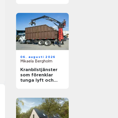
känslig villamiljö
06. augusti 2026
Mikaela Bergholm
Kranbilstjänster
som förenklar
tunga lyft och
smart
avfallshantering