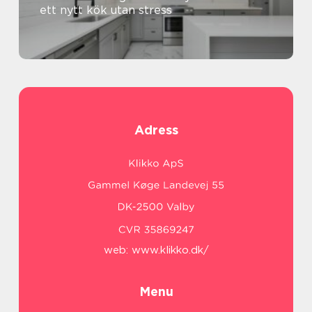
ett nytt kök utan stress
Adress
web:
www.klikko.dk/
Menu