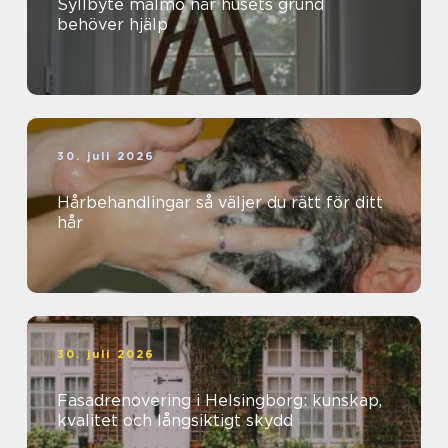
Syllbyte malmö när husets grund
behöver hjälp
30. juli 2026
Hårbehandlingar så väljer du rätt för ditt
hår
30. juli 2026
Fasadrenovering i Helsingborg: kunskap,
kvalitet och långsiktigt skydd