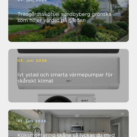
03. juli 2026
Trädgårdsskötsel sundbyberg grönska
som höjer värdet på gården
03. juli 2026
Ivt ystad och smarta värmepumpar för
skånskt klimat
01. juli 2026
Köksmontering skåne så lyckas du med