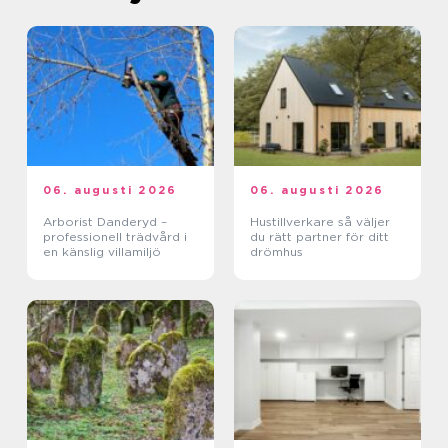
06. augusti 2026
06. augusti 2026
Arborist Danderyd –
Hustillverkare så väljer
professionell trädvård i
du rätt partner för ditt
en känslig villamiljö
drömhus