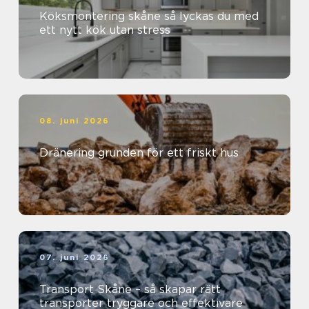
Köksmontering skåne så lyckas du med
ett nytt kök utan stress
08. juni 2026
Dränering grunden för ett friskt hus
07. juni 2026
Transport Skåne – så skapar rätt
transporter tryggare och effektivare