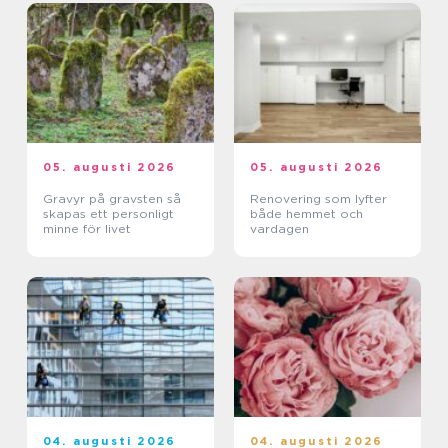
05. augusti 2026
05. augusti 2026
Gravyr på gravsten så
Renovering som lyfter
skapas ett personligt
både hemmet och
minne för livet
vardagen
04. augusti 2026
04. augusti 2026