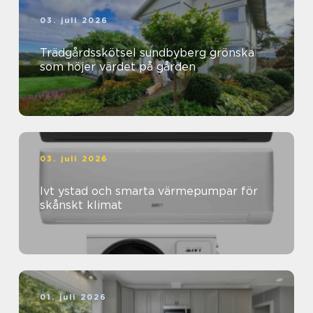
03. juli 2026
Trädgårdsskötsel sundbyberg grönska
som höjer värdet på gården
03. juli 2026
Ivt ystad och smarta värmepumpar för
skånskt klimat
01. juli 2026