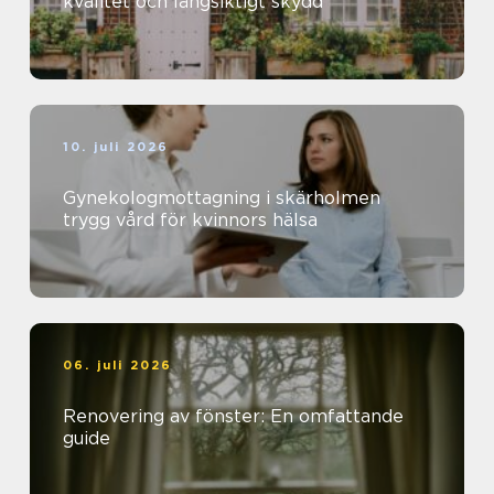
kvalitet och långsiktigt skydd
10. juli 2026
Gynekologmottagning i skärholmen
trygg vård för kvinnors hälsa
06. juli 2026
Renovering av fönster: En omfattande
guide