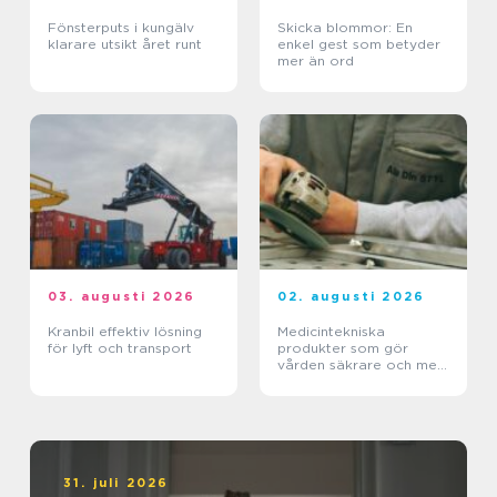
Fönsterputs i kungälv
Skicka blommor: En
klarare utsikt året runt
enkel gest som betyder
mer än ord
03. augusti 2026
02. augusti 2026
Kranbil effektiv lösning
Medicintekniska
för lyft och transport
produkter som gör
vården säkrare och mer
träffsäker
31. juli 2026