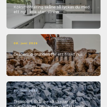
Köksmontering skåne så lyckas du med
ett nytt kök utan stress
08. juni 2026
Dränering grunden för ett friskt hus
07. juni 2026
Transport Skåne – så skapar rätt
transporter tryggare och effektivare