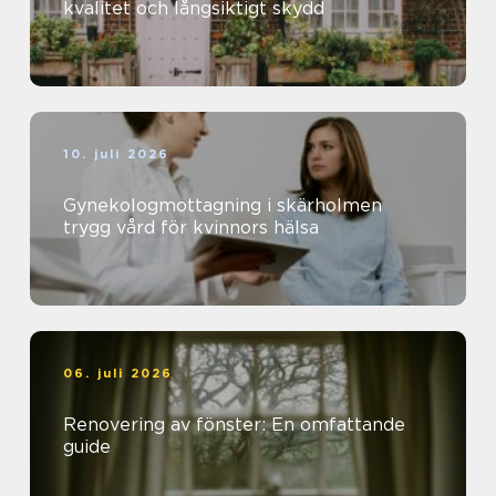
kvalitet och långsiktigt skydd
10. juli 2026
Gynekologmottagning i skärholmen
trygg vård för kvinnors hälsa
06. juli 2026
Renovering av fönster: En omfattande
guide