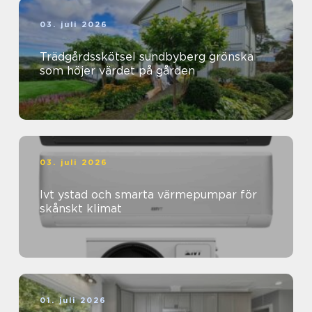
03. juli 2026
Trädgårdsskötsel sundbyberg grönska
som höjer värdet på gården
03. juli 2026
Ivt ystad och smarta värmepumpar för
skånskt klimat
01. juli 2026