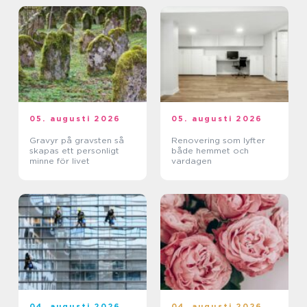
05. augusti 2026
05. augusti 2026
Gravyr på gravsten så
Renovering som lyfter
skapas ett personligt
både hemmet och
minne för livet
vardagen
04. augusti 2026
04. augusti 2026