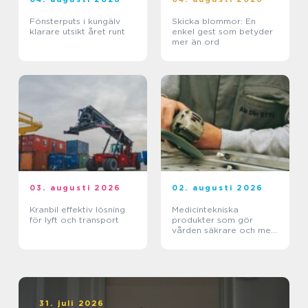
Fönsterputs i kungälv
Skicka blommor: En
klarare utsikt året runt
enkel gest som betyder
mer än ord
03. augusti 2026
02. augusti 2026
Kranbil effektiv lösning
Medicintekniska
för lyft och transport
produkter som gör
vården säkrare och mer
träffsäker
31. juli 2026