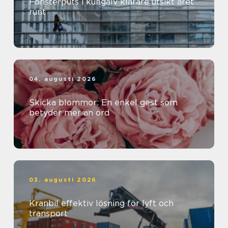
Fönsterputs i kungälv klarare utsikt året
runt
04. augusti 2026
Skicka blommor: En enkel gest som
betyder mer än ord
03. augusti 2026
Kranbil effektiv lösning för lyft och
transport