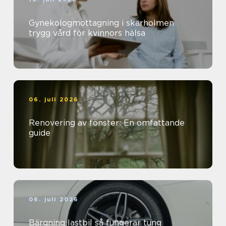
Gynekologmottagning i skärholmen
trygg vård för kvinnors hälsa
06. juli 2026
Renovering av fönster: En omfattande
guide
06. juli 2026
Bärgning lastbil så fungerar tung