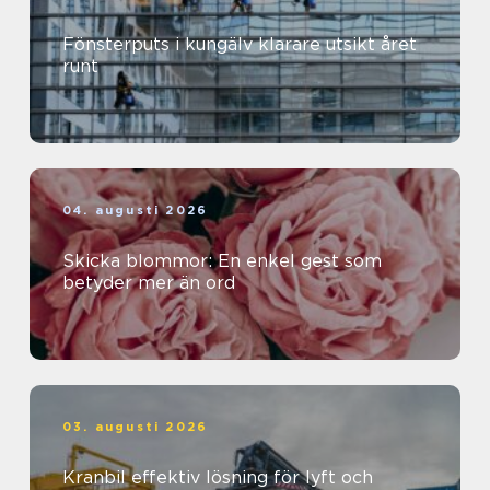
Fönsterputs i kungälv klarare utsikt året
runt
04. augusti 2026
Skicka blommor: En enkel gest som
betyder mer än ord
03. augusti 2026
Kranbil effektiv lösning för lyft och