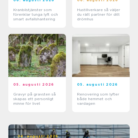
06. augusti 2026
06. augusti 2026
Kranbilstjänster som
Hustillverkare så väljer
förenklar tunga lyft och
du rätt partner för ditt
smart avfallshantering
drömhus
05. augusti 2026
05. augusti 2026
Gravyr på gravsten så
Renovering som lyfter
skapas ett personligt
både hemmet och
minne för livet
vardagen
04. augusti 2026