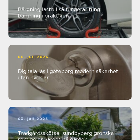
Bärgning lastbil så fungerar tung
bärgning i praktiken
06. juli 2026
Digitala lås i göteborg modern säkerhet
utan nycklar
03. juli 2026
Trädgårdsskötsel sundbyberg grönska
som höjer värdet på gården