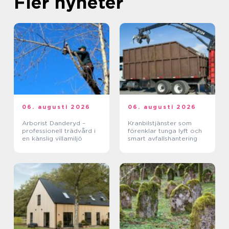
Fler nyheter
06. augusti 2026
06. augusti 2026
Arborist Danderyd –
Kranbilstjänster som
professionell trädvård i
förenklar tunga lyft och
en känslig villamiljö
smart avfallshantering