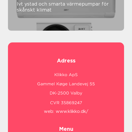
Ivt ystad och smarta värmepumpar för
skånskt klimat
Adress
web:
www.klikko.dk/
Menu