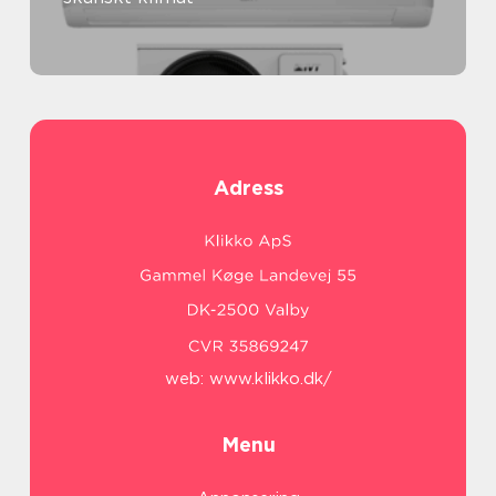
Adress
web:
www.klikko.dk/
Menu