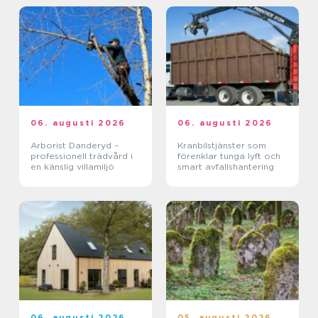
06. augusti 2026
06. augusti 2026
Arborist Danderyd –
Kranbilstjänster som
professionell trädvård i
förenklar tunga lyft och
en känslig villamiljö
smart avfallshantering
06. augusti 2026
05. augusti 2026