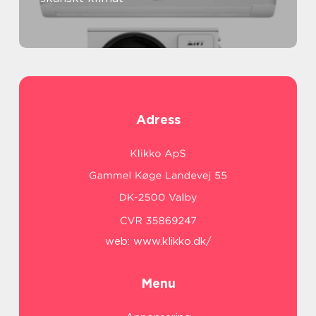
Adress
web:
www.klikko.dk/
Menu