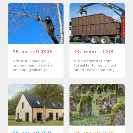
06. augusti 2026
06. augusti 2026
Arborist Danderyd –
Kranbilstjänster som
professionell trädvård i
förenklar tunga lyft och
en känslig villamiljö
smart avfallshantering
06. augusti 2026
05. augusti 2026