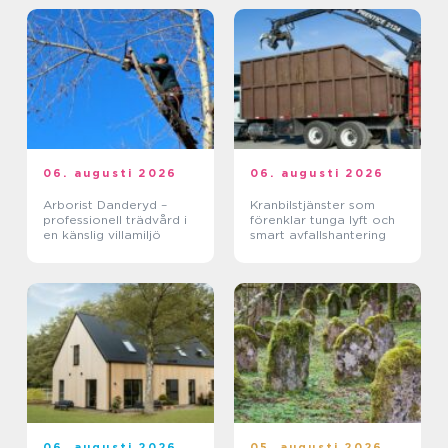
06. augusti 2026
06. augusti 2026
Arborist Danderyd –
Kranbilstjänster som
professionell trädvård i
förenklar tunga lyft och
en känslig villamiljö
smart avfallshantering
06. augusti 2026
05. augusti 2026