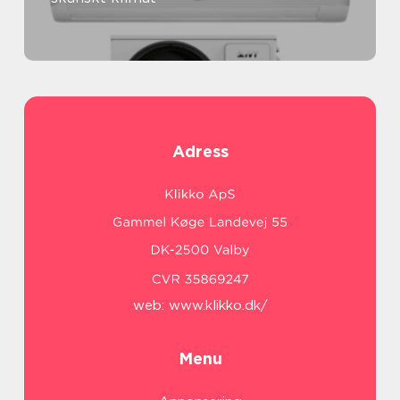
Adress
web:
www.klikko.dk/
Menu