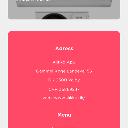
Adress
web:
www.klikko.dk/
Menu