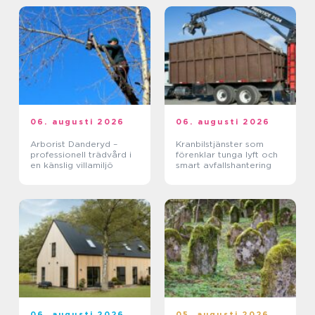
06. augusti 2026
06. augusti 2026
Arborist Danderyd –
Kranbilstjänster som
professionell trädvård i
förenklar tunga lyft och
en känslig villamiljö
smart avfallshantering
06. augusti 2026
05. augusti 2026