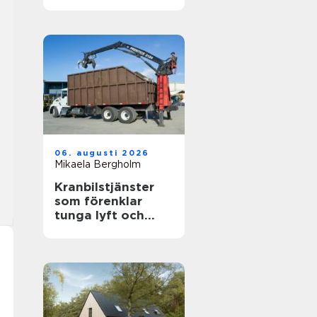
känslig villamiljö
06. augusti 2026
Mikaela Bergholm
Kranbilstjänster
som förenklar
tunga lyft och
smart
avfallshantering