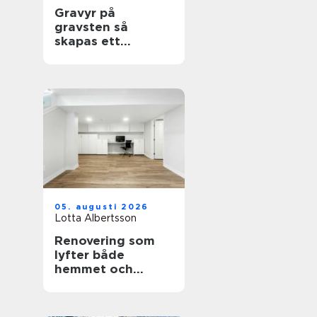
Gravyr på
gravsten så
skapas ett
personligt minne
för livet
05. augusti 2026
Lotta Albertsson
Renovering som
lyfter både
hemmet och
vardagen