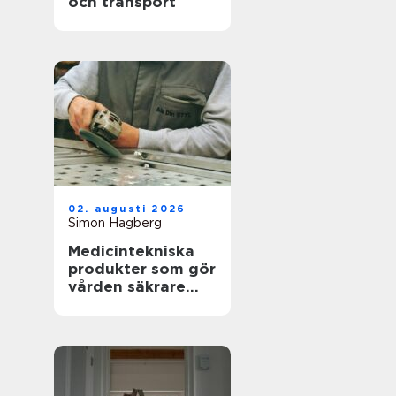
och transport
02. augusti 2026
Simon Hagberg
Medicintekniska
produkter som gör
vården säkrare
och mer träffsäker