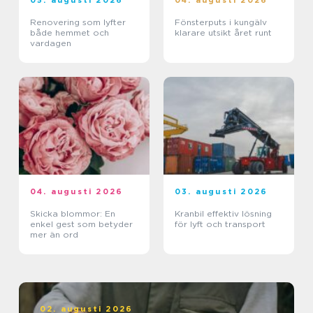
05. augusti 2026
04. augusti 2026
Renovering som lyfter
Fönsterputs i kungälv
både hemmet och
klarare utsikt året runt
vardagen
04. augusti 2026
03. augusti 2026
Skicka blommor: En
Kranbil effektiv lösning
enkel gest som betyder
för lyft och transport
mer än ord
02. augusti 2026