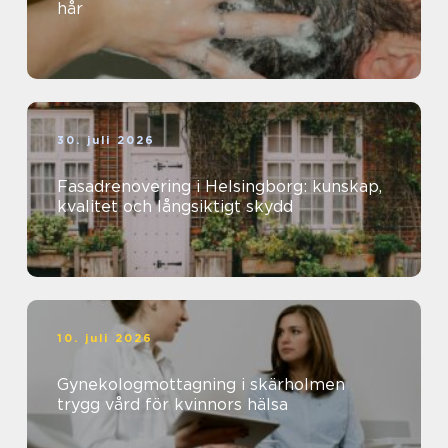
hår
30. juli 2026
Fasadrenovering i Helsingborg: kunskap,
kvalitet och långsiktigt skydd
10. juli 2026
Gynekologmottagning i skärholmen
trygg vård för kvinnors hälsa