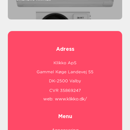
Adress
web:
www.klikko.dk/
Menu