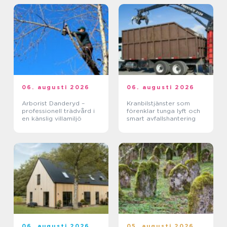
06. augusti 2026
06. augusti 2026
Arborist Danderyd –
Kranbilstjänster som
professionell trädvård i
förenklar tunga lyft och
en känslig villamiljö
smart avfallshantering
06. augusti 2026
05. augusti 2026