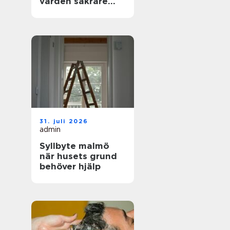
vården säkrare
och mer träffsäker
31. juli 2026
admin
Syllbyte malmö
när husets grund
behöver hjälp