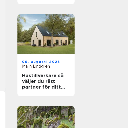
känslig villamiljö
06. augusti 2026
Malin Lindgren
Hustillverkare så
väljer du rätt
partner för ditt
drömhus