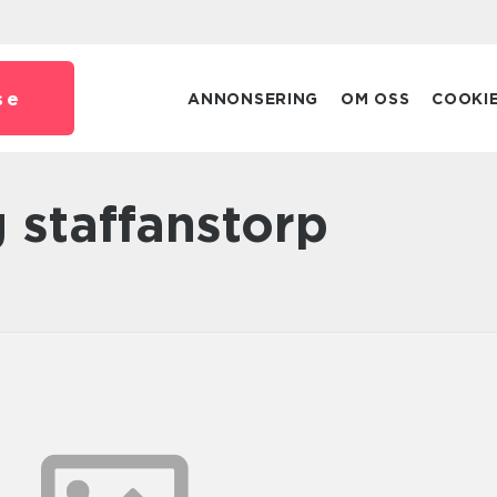
se
ANNONSERING
OM OSS
COOKI
ng staffanstorp