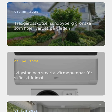
03. juli 2026
Trädgårdsskötsel sundbyberg grönska
som höjer värdet på gården
03. juli 2026
Ivt ystad och smarta värmepumpar för
skånskt klimat
01. juli 2026