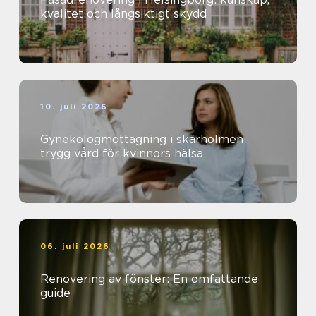
kvalitet och långsiktigt skydd
10. juli 2026
Gynekologmottagning i skärholmen
trygg vård för kvinnors hälsa
06. juli 2026
Renovering av fönster: En omfattande
guide