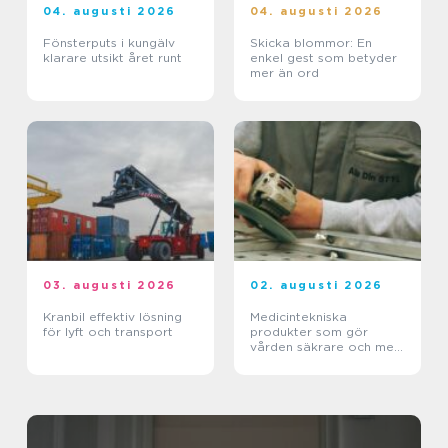
04. augusti 2026
04. augusti 2026
Fönsterputs i kungälv
Skicka blommor: En
klarare utsikt året runt
enkel gest som betyder
mer än ord
03. augusti 2026
02. augusti 2026
Kranbil effektiv lösning
Medicintekniska
för lyft och transport
produkter som gör
vården säkrare och mer
träffsäker