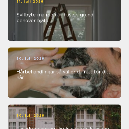
31. juli 2026
Syllbyte malmö när husets grund
behöver hjälp
30. juli 2026
Hårbehandlingar så väljer du rätt för ditt
hår
30. juli 2026
Fasadrenovering i Helsingborg: kunskap,