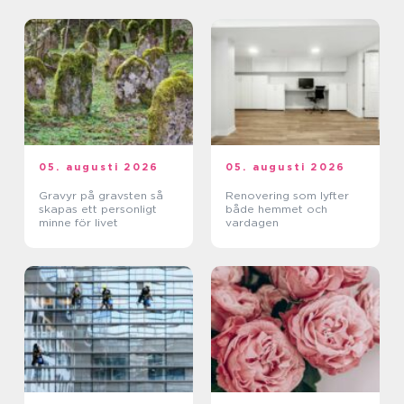
05. augusti 2026
05. augusti 2026
Gravyr på gravsten så
Renovering som lyfter
skapas ett personligt
både hemmet och
minne för livet
vardagen