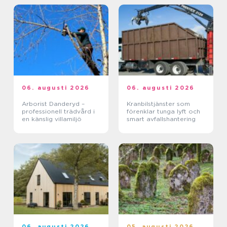
06. augusti 2026
06. augusti 2026
Arborist Danderyd –
Kranbilstjänster som
professionell trädvård i
förenklar tunga lyft och
en känslig villamiljö
smart avfallshantering
06. augusti 2026
05. augusti 2026