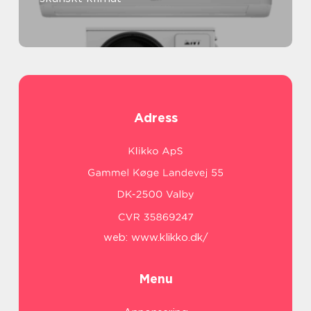
Adress
web:
www.klikko.dk/
Menu