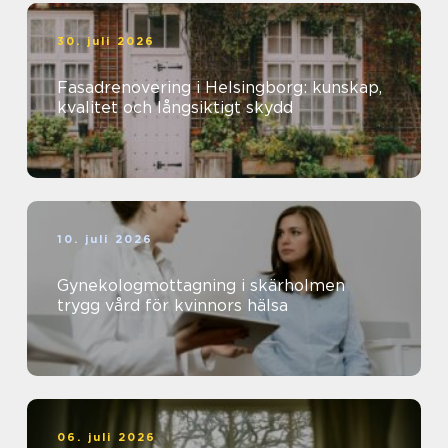
30. juli 2026
Fasadrenovering i Helsingborg: kunskap,
kvalitet och långsiktigt skydd
10. juli 2026
Gynekologmottagning i skärholmen
trygg vård för kvinnors hälsa
06. juli 2026