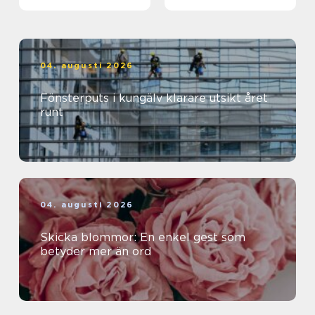
04. augusti 2026
Fönsterputs i kungälv klarare utsikt året
runt
04. augusti 2026
Skicka blommor: En enkel gest som
betyder mer än ord