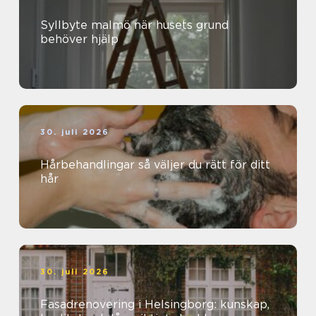
Syllbyte malmö när husets grund
behöver hjälp
30. juli 2026
Hårbehandlingar så väljer du rätt för ditt
hår
30. juli 2026
Fasadrenovering i Helsingborg: kunskap,