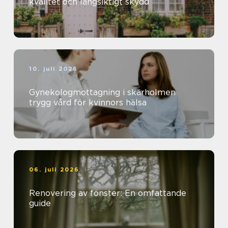
kvalitet och långsiktigt skydd
10. juli 2026
Gynekologmottagning i skärholmen
trygg vård för kvinnors hälsa
06. juli 2026
Renovering av fönster: En omfattande
guide