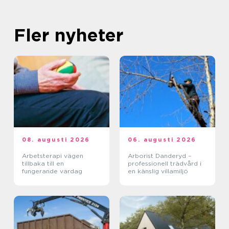
Fler nyheter
08. augusti 2026
06. augusti 2026
Arbetsterapi vägen
Arborist Danderyd –
tillbaka till en
professionell trädvård i
fungerande vardag
en känslig villamiljö