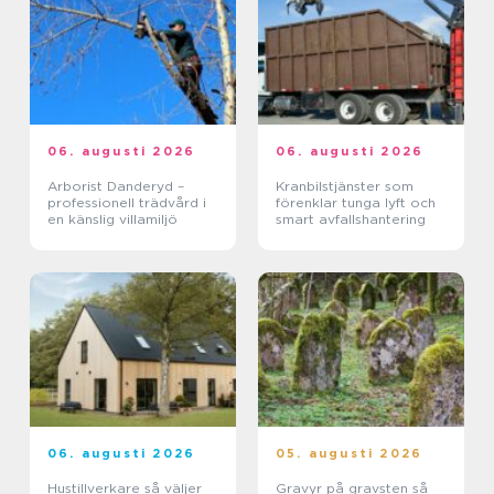
06. augusti 2026
06. augusti 2026
Arborist Danderyd –
Kranbilstjänster som
professionell trädvård i
förenklar tunga lyft och
en känslig villamiljö
smart avfallshantering
06. augusti 2026
05. augusti 2026
Hustillverkare så väljer
Gravyr på gravsten så