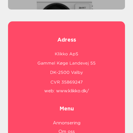
Adress
web:
www.klikko.dk/
Menu
Annonsering
Om oss