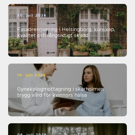
30. juli 2026
Fasadrenovering i Helsingborg: kunskap,
kvalitet och långsiktigt skydd
10. juli 2026
Gynekologmottagning i skärholmen
trygg vård för kvinnors hälsa
06. juli 2026