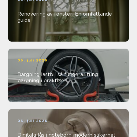
Renovering av fönster: En omfattande
guide
06. juli 2026
Bärgning lastbil så fungerar tung
bärgning i praktiken
06. juli 2026
Digitala lås i göteborg modern säkerhet