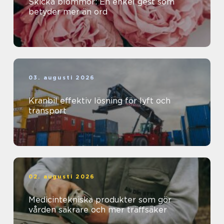
Skicka blommor: En enkel gest som
betyder mer än ord
03. augusti 2026
Kranbil effektiv lösning för lyft och
transport
02. augusti 2026
Medicintekniska produkter som gör
vården säkrare och mer träffsäker