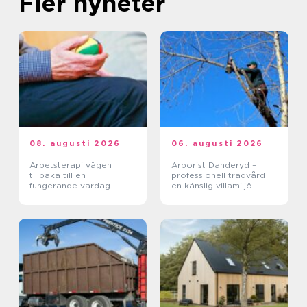
Fler nyheter
08. augusti 2026
06. augusti 2026
Arbetsterapi vägen
Arborist Danderyd –
tillbaka till en
professionell trädvård i
fungerande vardag
en känslig villamiljö