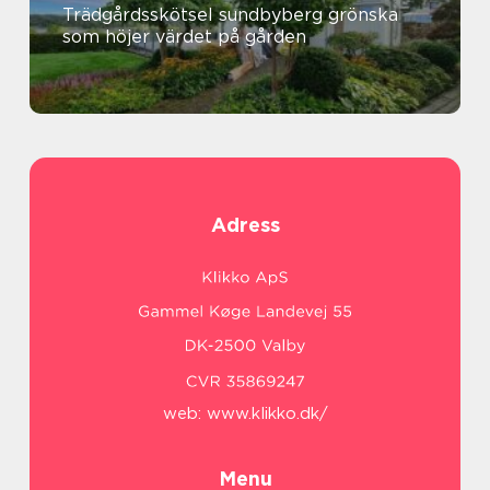
Trädgårdsskötsel sundbyberg grönska
som höjer värdet på gården
Adress
web:
www.klikko.dk/
Menu