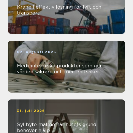
Kranbil effektiv lösning för lyft och
transport
02. augusti 2026
Medicintekniska produkter som gör
vården säkrare och mer träffsäker
31. juli 2026
Syllbyte malmö när husets grund
behöver hjälp