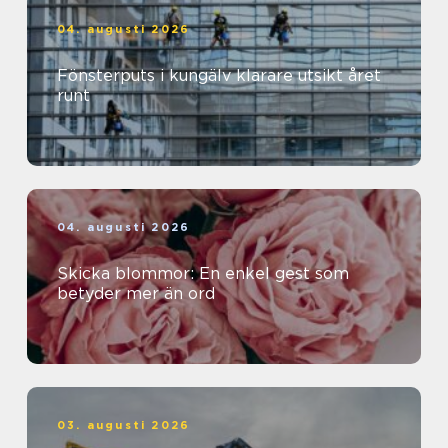
04. augusti 2026
Fönsterputs i kungälv klarare utsikt året
runt
04. augusti 2026
Skicka blommor: En enkel gest som
betyder mer än ord
03. augusti 2026