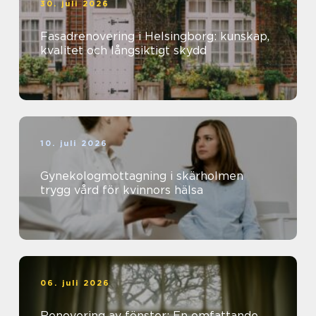
30. juli 2026
Fasadrenovering i Helsingborg: kunskap,
kvalitet och långsiktigt skydd
10. juli 2026
Gynekologmottagning i skärholmen
trygg vård för kvinnors hälsa
06. juli 2026
Renovering av fönster: En omfattande