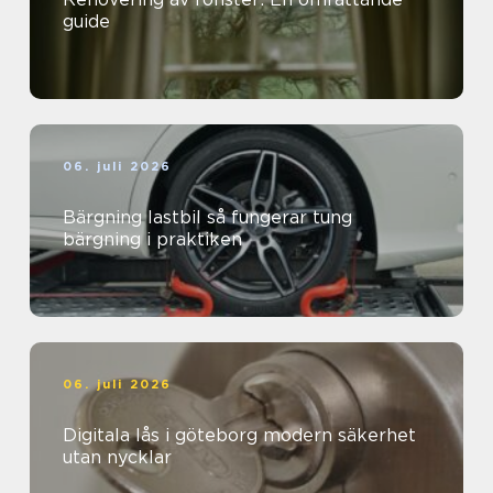
guide
06. juli 2026
Bärgning lastbil så fungerar tung
bärgning i praktiken
06. juli 2026
Digitala lås i göteborg modern säkerhet
utan nycklar