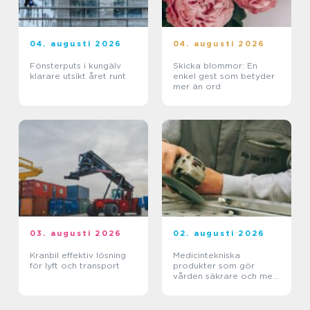
04. augusti 2026
04. augusti 2026
Fönsterputs i kungälv
Skicka blommor: En
klarare utsikt året runt
enkel gest som betyder
mer än ord
03. augusti 2026
02. augusti 2026
Kranbil effektiv lösning
Medicintekniska
för lyft och transport
produkter som gör
vården säkrare och mer
träffsäker