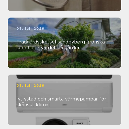
03. juli 2026
Trädgårdsskötsel sundbyberg grönska
som höjer värdet på gården
03. juli 2026
Ivt ystad och smarta värmepumpar för
skånskt klimat