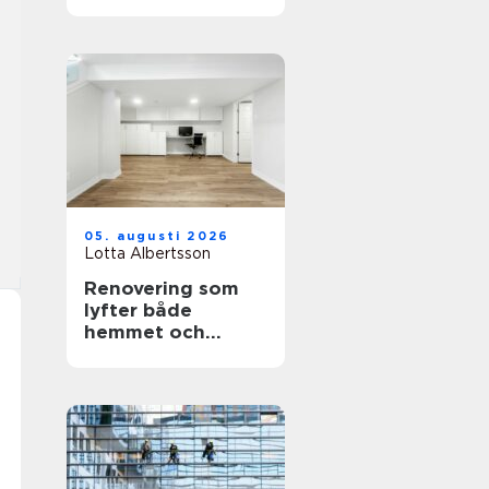
personligt minne
för livet
05. augusti 2026
Lotta Albertsson
Renovering som
lyfter både
hemmet och
vardagen