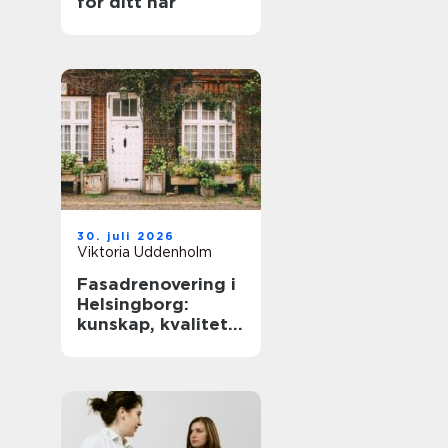
för ditt hår
30. juli 2026
Viktoria Uddenholm
Fasadrenovering i
Helsingborg:
kunskap, kvalitet
och långsiktigt
skydd