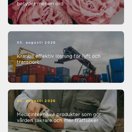
betyder mer än ord
03. augusti 2026
Kranbil effektiv lösning för lyft och
transport
02. augusti 2026
Medicintekniska produkter som gör
vården säkrare och mer träffsäker