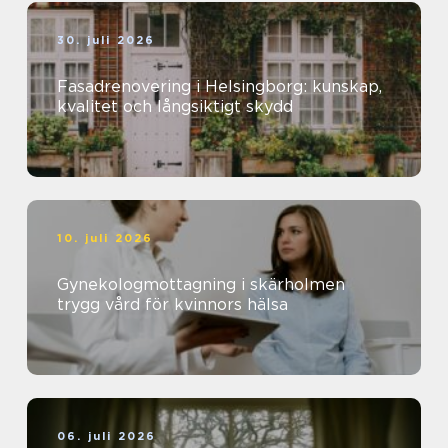
30. juli 2026
Fasadrenovering i Helsingborg: kunskap,
kvalitet och långsiktigt skydd
10. juli 2026
Gynekologmottagning i skärholmen
trygg vård för kvinnors hälsa
06. juli 2026