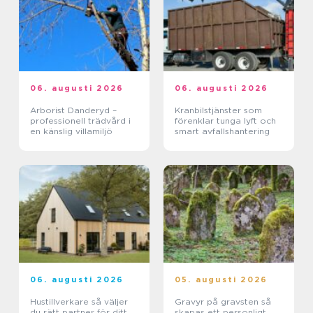
06. augusti 2026
06. augusti 2026
Arborist Danderyd –
Kranbilstjänster som
professionell trädvård i
förenklar tunga lyft och
en känslig villamiljö
smart avfallshantering
06. augusti 2026
05. augusti 2026
Hustillverkare så väljer
Gravyr på gravsten så
du rätt partner för ditt
skapas ett personligt