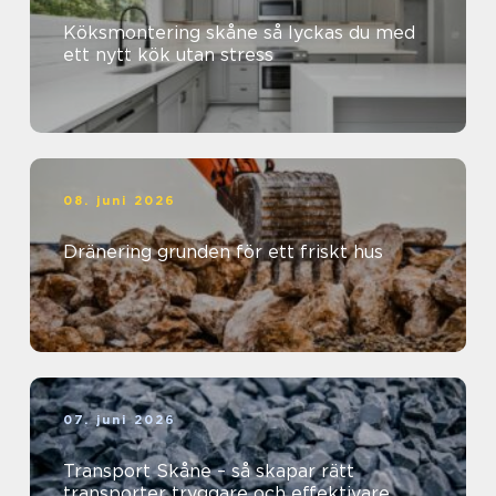
Köksmontering skåne så lyckas du med
ett nytt kök utan stress
08. juni 2026
Dränering grunden för ett friskt hus
07. juni 2026
Transport Skåne – så skapar rätt
transporter tryggare och effektivare