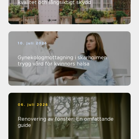
kvalitet och långsiktigt skydd
10. juli 2026
Gynekologmottagning i skärholmen
trygg vård för kvinnors hälsa
06. juli 2026
Renovering av fönster: En omfattande
guide