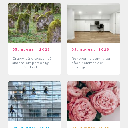
05. augusti 2026
05. augusti 2026
Gravyr på gravsten så
Renovering som lyfter
skapas ett personligt
både hemmet och
minne för livet
vardagen
04. augusti 2026
04. augusti 2026