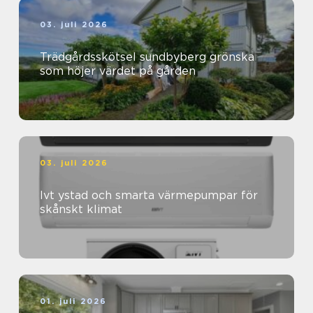
03. juli 2026
Trädgårdsskötsel sundbyberg grönska
som höjer värdet på gården
03. juli 2026
Ivt ystad och smarta värmepumpar för
skånskt klimat
01. juli 2026