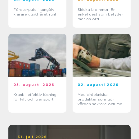
Fönsterputs i kungälv
Skicka blommor: En
klarare utsikt året runt
enkel gest som betyder
mer än ord
03. augusti 2026
02. augusti 2026
Kranbil effektiv lösning
Medicintekniska
för lyft och transport
produkter som gör
vården säkrare och mer
träffsäker
31. juli 2026