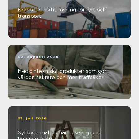
Kranbil effektiv lösning för lyft och
transport
02. augusti 2026
Medicintekniska produkter som gör
vården säkrare och mer träffsäker
31. juli 2026
Syllbyte malmö när husets grund
behöver hjälp