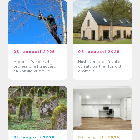
06. augusti 2026
06. augusti 2026
Arborist Danderyd –
Hustillverkare så väljer
professionell trädvård i
du rätt partner för ditt
en känslig villamiljö
drömhus
05. augusti 2026
05. augusti 2026