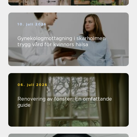
10. juli 2026
Gynekologmottagning i skärholmen
trygg vård för kvinnors hälsa
06. juli 2026
Renovering av fönster: En omfattande
guide