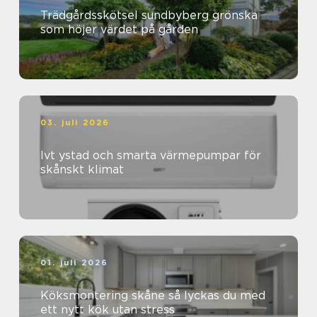
Trädgårdsskötsel sundbyberg grönska
som höjer värdet på gården
03. juli 2026
Ivt ystad och smarta värmepumpar för
skånskt klimat
01. juli 2026
Köksmontering skåne så lyckas du med
ett nytt kök utan stress