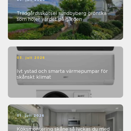
Trädgårdsskötsel sundbyberg grönska
som höjer värdet på gården
03. juli 2026
Ivt ystad och smarta värmepumpar för
skånskt klimat
01. juli 2026
Köksmontering skåne så lyckas du med