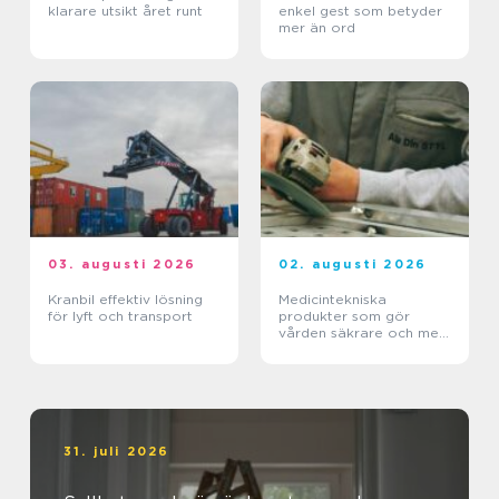
klarare utsikt året runt
enkel gest som betyder
mer än ord
03. augusti 2026
02. augusti 2026
Kranbil effektiv lösning
Medicintekniska
för lyft och transport
produkter som gör
vården säkrare och mer
träffsäker
31. juli 2026