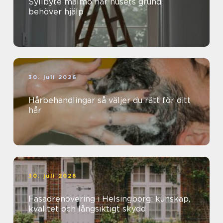
Syllbyte malmö när husets grund
behöver hjälp
30. juli 2026
Hårbehandlingar så väljer du rätt för ditt
hår
30. juli 2026
Fasadrenovering i Helsingborg: kunskap,
kvalitet och långsiktigt skydd