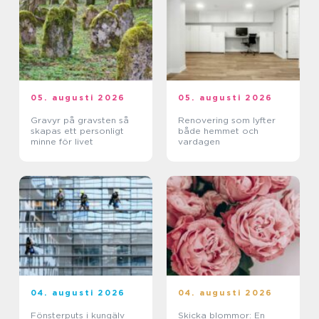
05. augusti 2026
05. augusti 2026
Gravyr på gravsten så
Renovering som lyfter
skapas ett personligt
både hemmet och
minne för livet
vardagen
04. augusti 2026
04. augusti 2026
Fönsterputs i kungälv
Skicka blommor: En