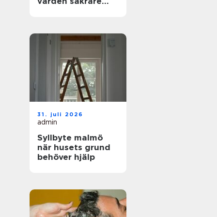
vården säkrare
och mer träffsäker
31. juli 2026
admin
Syllbyte malmö
när husets grund
behöver hjälp