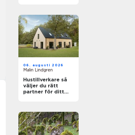
känslig villamiljö
06. augusti 2026
Malin Lindgren
Hustillverkare så
väljer du rätt
partner för ditt
drömhus