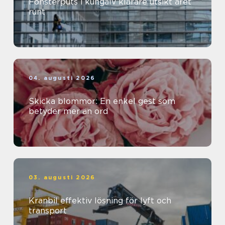
Fönsterputs i kungälv klarare utsikt året
runt
04. augusti 2026
Skicka blommor: En enkel gest som
betyder mer än ord
03. augusti 2026
Kranbil effektiv lösning för lyft och
transport