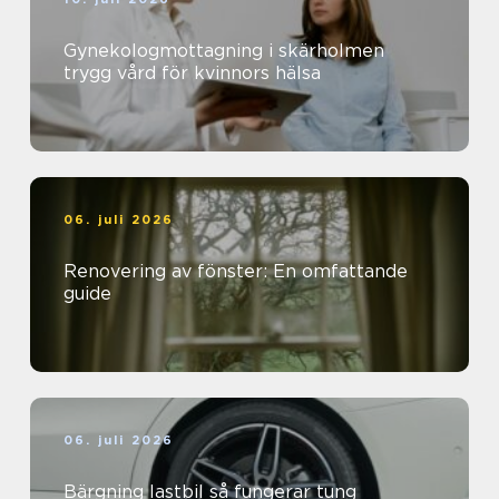
Gynekologmottagning i skärholmen
trygg vård för kvinnors hälsa
06. juli 2026
Renovering av fönster: En omfattande
guide
06. juli 2026
Bärgning lastbil så fungerar tung