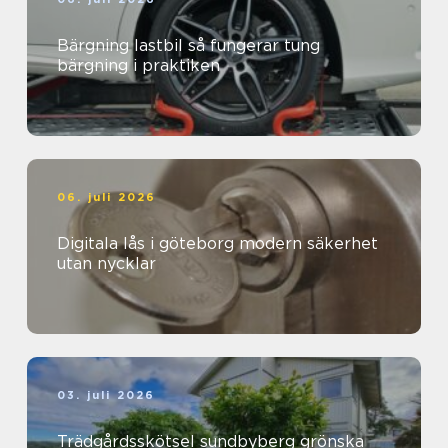
Bärgning lastbil så fungerar tung
bärgning i praktiken
06. juli 2026
Digitala lås i göteborg modern säkerhet
utan nycklar
03. juli 2026
Trädgårdsskötsel sundbyberg grönska