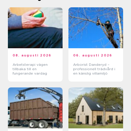
08. augusti 2026
06. augusti 2026
Arbetsterapi vägen
Arborist Danderyd –
tillbaka till en
professionell trädvård i
fungerande vardag
en känslig villamiljö