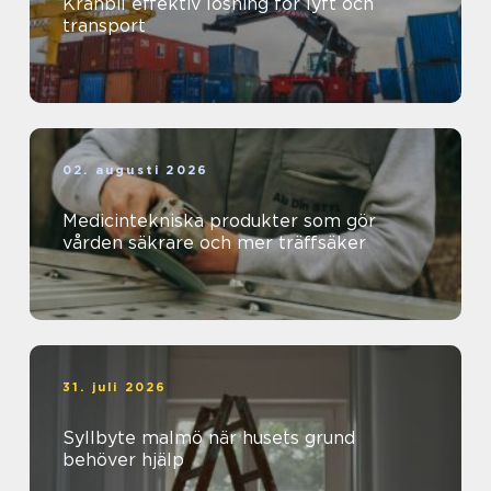
Kranbil effektiv lösning för lyft och
transport
02. augusti 2026
Medicintekniska produkter som gör
vården säkrare och mer träffsäker
31. juli 2026
Syllbyte malmö när husets grund
behöver hjälp