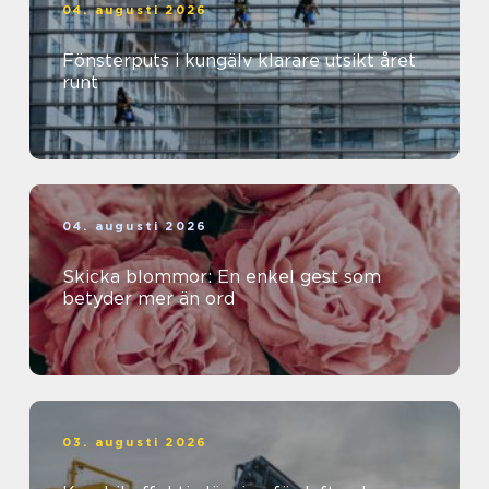
04. augusti 2026
Fönsterputs i kungälv klarare utsikt året
runt
04. augusti 2026
Skicka blommor: En enkel gest som
betyder mer än ord
03. augusti 2026