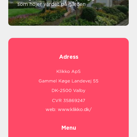
som höjer värdet på gården
Adress
web:
www.klikko.dk/
Menu