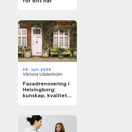
för ditt hår
30. juli 2026
Viktoria Uddenholm
Fasadrenovering i
Helsingborg:
kunskap, kvalitet
och långsiktigt
skydd