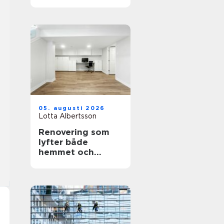
personligt minne
för livet
05. augusti 2026
Lotta Albertsson
Renovering som
lyfter både
hemmet och
vardagen