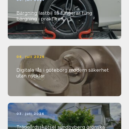
Bärgning lastbil så fungerar tung
bärgning i praktiken
06. juli 2026
Digitala lås i göteborg modern säkerhet
utan nycklar
03. juli 2026
Trädgårdsskötsel sundbyberg grönska