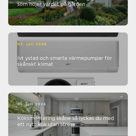
som höjer värdet på gården
03. juli 2026
Ivt ystad och smarta värmepumpar för
skånskt klimat
01. juli 2026
Köksmontering skåne så lyckas du med
ett nytt kök utan stress