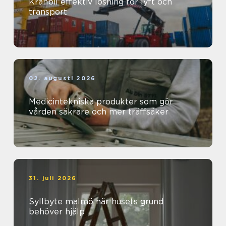
Kranbil effektiv lösning för lyft och
transport
02. augusti 2026
Medicintekniska produkter som gör
vården säkrare och mer träffsäker
31. juli 2026
Syllbyte malmö när husets grund
behöver hjälp