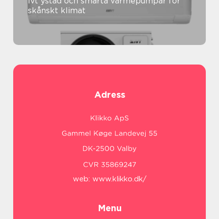
Ivt ystad och smarta värmepumpar för
skånskt klimat
Adress
web:
www.klikko.dk/
Menu