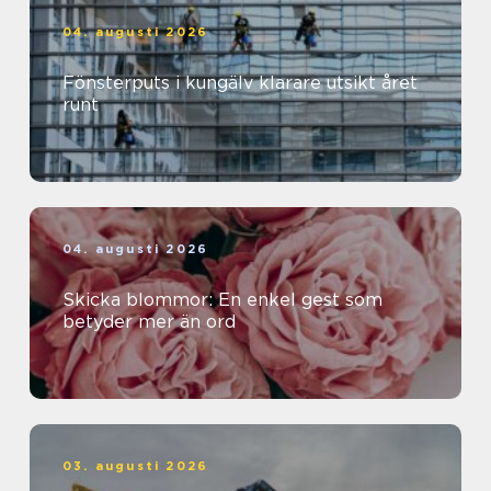
04. augusti 2026
Fönsterputs i kungälv klarare utsikt året
runt
04. augusti 2026
Skicka blommor: En enkel gest som
betyder mer än ord
03. augusti 2026