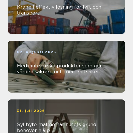
Kranbil effektiv lösning för lyft och
transport
02. augusti 2026
Medicintekniska produkter som gör
vården säkrare och mer träffsäker
31. juli 2026
Syllbyte malmö när husets grund
behöver hjälp