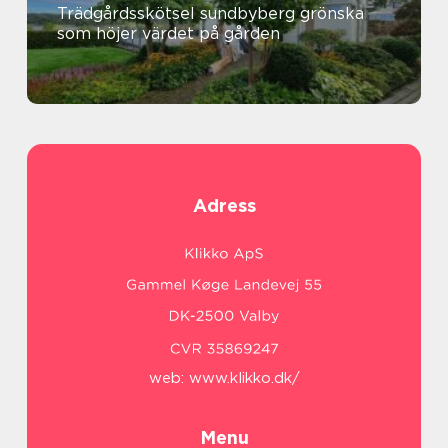
Trädgårdsskötsel sundbyberg grönska
som höjer värdet på gården
Adress
web:
www.klikko.dk/
Menu